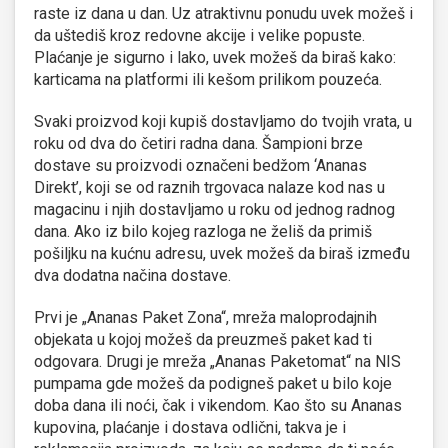
raste iz dana u dan. Uz atraktivnu ponudu uvek možeš i
da uštediš kroz redovne akcije i velike popuste.
Plaćanje je sigurno i lako, uvek možeš da biraš kako:
karticama na platformi ili kešom prilikom pouzeća.
Svaki proizvod koji kupiš dostavljamo do tvojih vrata, u
roku od dva do četiri radna dana. Šampioni brze
dostave su proizvodi označeni bedžom ‘Ananas
Direkt’, koji se od raznih trgovaca nalaze kod nas u
magacinu i njih dostavljamo u roku od jednog radnog
dana. Ako iz bilo kojeg razloga ne želiš da primiš
pošiljku na kućnu adresu, uvek možeš da biraš između
dva dodatna načina dostave.
Prvi je „Ananas Paket Zona“, mreža maloprodajnih
objekata u kojoj možeš da preuzmeš paket kad ti
odgovara. Drugi je mreža „Ananas Paketomat“ na NIS
pumpama gde možeš da podigneš paket u bilo koje
doba dana ili noći, čak i vikendom. Kao što su Ananas
kupovina, plaćanje i dostava odlični, takva je i