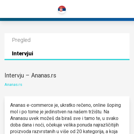
Pregled
Intervjui
Intervju – Ananas.rs
Ananas.rs
Ananas e-commerce je, ukratko rečeno, online šoping
mol i po tome je jedinstven na našem tržištu. Na
Ananasu uvek možeš da biraš sve i tamo te, u svako
doba dana i noći, očekuje velika ponuda najrazličitijih
proizvoda razvrstanih u više od 20 kategorija, a koja