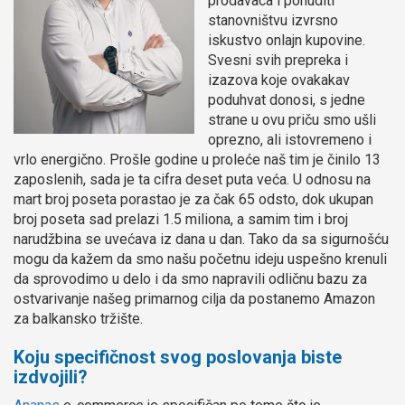
prodavaca i ponuditi
stanovništvu izvrsno
iskustvo onlajn kupovine.
Svesni svih prepreka i
izazova koje ovakakav
poduhvat donosi, s jedne
strane u ovu priču smo ušli
oprezno, ali istovremeno i
vrlo energično. Prošle godine u proleće naš tim je činilo 13
zaposlenih, sada je ta cifra deset puta veća. U odnosu na
mart broj poseta porastao je za čak 65 odsto, dok ukupan
broj poseta sad prelazi 1.5 miliona, a samim tim i broj
narudžbina se uvećava iz dana u dan. Tako da sa sigurnošću
mogu da kažem da smo našu početnu ideju uspešno krenuli
da sprovodimo u delo i da smo napravili odličnu bazu za
ostvarivanje našeg primarnog cilja da postanemo Amazon
za balkansko tržište.
Koju specifičnost svog poslovanja biste
izdvojili?