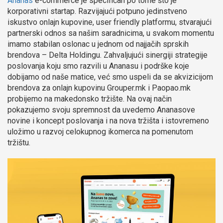
Ananas
e-commerce je specifičan po tome što je
korporativni startap. Razvijajući potpuno jedinstveno
iskustvo onlajn kupovine, user friendly platformu, stvarajući
partnerski odnos sa našim saradnicima, u svakom momentu
imamo stabilan oslonac u jednom od najjačih sprskih
brendova – Delta Holdingu. Zahvaljujući sinergiji strategije
poslovanja koju smo razvili u Ananasu i podrške koje
dobijamo od naše matice, već smo uspeli da se akvizicijom
brendova za onlajn kupovinu Grouper.mk i Paopao.mk
probijemo na makedonsko tržište. Na ovaj način
pokazujemo svoju spremnost da uvedemo Ananasove
novine i koncept poslovanja i na nova tržišta i istovremeno
uložimo u razvoj celokupnog ikomerca na pomenutom
tržištu.