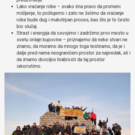
Lako vraćanje robe – svako ima pravo da promeni
mišljenje, to poštujemo i zato ne želimo da vraćanje
robe bude dug i mukotrpan proces, kao što je to često
bio slučaj.
Strast i energija da osvojimo i zadržimo prvo mesto u
svetu onlajn kupovine – priznajemo da neke stvari ne
znamo, da moramo da mnogo toga testiramo, da je i
dalje pred nama neograničeni prostor za napredak, ali i
da imamo dovoljno hrabrosti da taj prostor
iskoristimo.