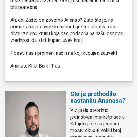
reklamacija proizvoda, za koju se nadamo da ti neće
biti potrebna.
Ah, da. Zašto se zovemo Ananas? Zato što je, na
primer, ananas svetski simbol gostoprimstva i ima
divnu zelenu krunu koja nas podseća na našu osnovnu
vrednost: da si ti, kupac, uvek kralj.
Poseti nas i promeni način na koji kupuješ zauvek!
Ananas. Klik! Bum! Tras!
Šta je prethodilo
nastanku Ananasa?
Vizija da stvorimo
jedinstveni marketplace u
Srbiji koji će na jednom
mestu okupiti veliki broj