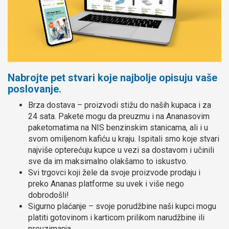
Nabrojte pet stvari koje najbolje opisuju vaše
poslovanje.
Brza dostava – proizvodi stižu do naših kupaca i za
24 sata. Pakete mogu da preuzmu i na Ananasovim
paketomatima na NIS benzinskim stanicama, ali i u
svom omiljenom kafiću u kraju. Ispitali smo koje stvari
najviše opterećuju kupce u vezi sa dostavom i učinili
sve da im maksimalno olakšamo to iskustvo.
Svi trgovci koji žele da svoje proizvode prodaju i
preko Ananas platforme su uvek i više nego
dobrodošli!
Sigurno plaćanje – svoje porudžbine naši kupci mogu
platiti gotovinom i karticom prilikom narudžbine ili
preuzimanja