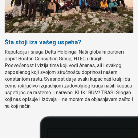
Šta stoji iza vašeg uspeha?
Reputacija i snaga Delta Holdinga. Naši globalni partneri
poput Boston Consulting Group, HTEC i drugih.
Posvećenost i vizija tima koji vodi Ananas, ali i svakog
zaposlenog koji svojom stručnošću doprinosi našem
konstantom rastu. Svesnost da je svaki kupac naš kralj i da
ćemo isključivo izgradnjom zadovoljnog kruga naših kupaca
uspeti još da rastemo. I naravno, KLIK! BUM! TRAS! Slogan
koji nas opisuje i izdvaja – ne moram da objašnjavam zašto i
na koji način.