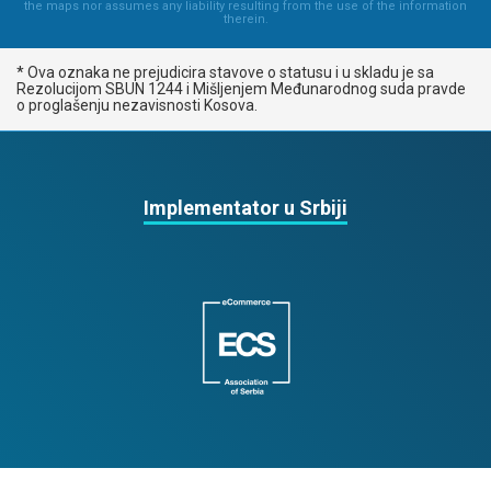
the maps nor assumes any liability resulting from the use of the information
therein.
* Ova oznaka ne prejudicira stavove o statusu i u skladu je sa
Rezolucijom SBUN 1244 i Mišljenjem Međunarodnog suda pravde
o proglašenju nezavisnosti Kosova.
Implementator u Srbiji