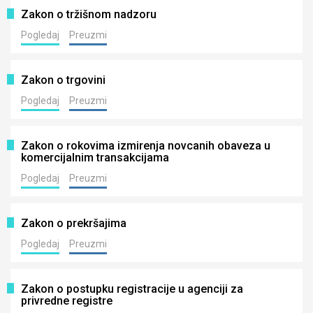
Zakon o tržišnom nadzoru
Pogledaj
Preuzmi
Zakon o trgovini
Pogledaj
Preuzmi
Zakon o rokovima izmirenja novcanih obaveza u
komercijalnim transakcijama
Pogledaj
Preuzmi
Zakon o prekršajima
Pogledaj
Preuzmi
Zakon o postupku registracije u agenciji za
privredne registre