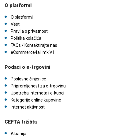
O platformi
O platformi
Vesti
Pravila o privatnosti
Politika kolačića
FAQs / Kontaktirajte nas
eCommerce4all.mk V1
Podaci o e-trgovini
Poslovne činjenice
Pripremljenost za e-trgovinu
Upotreba interneta i e-kupci
Kategorije online kupovine
Internet aktivnosti
CEFTA tržišta
Albanija