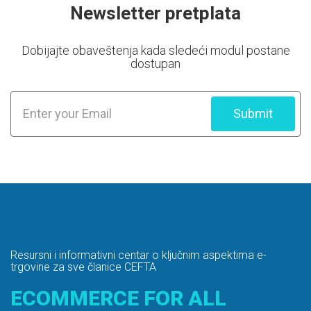
Newsletter pretplata
Dobijajte obaveštenja kada sledeći modul postane
dostupan
Submit
Resursni i informativni centar o ključnim aspektima e-
trgovine za sve članice CEFTA
ECOMMERCE FOR ALL