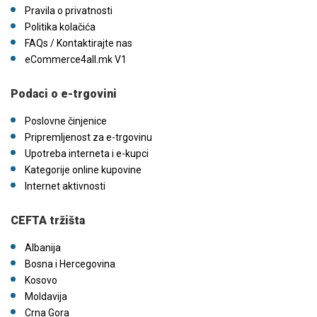
Pravila o privatnosti
Politika kolačića
FAQs / Kontaktirajte nas
eCommerce4all.mk V1
Podaci o e-trgovini
Poslovne činjenice
Pripremljenost za e-trgovinu
Upotreba interneta i e-kupci
Kategorije online kupovine
Internet aktivnosti
CEFTA tržišta
Albanija
Bosna i Hercegovina
Kosovo
Moldavija
Crna Gora