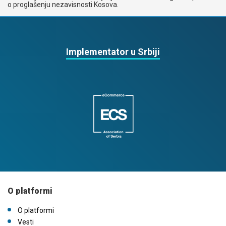
o proglašenju nezavisnosti Kosova.
Implementator u Srbiji
O platformi
O platformi
Vesti