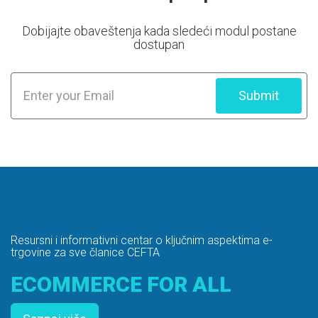
Dobijajte obaveštenja kada sledeći modul postane
dostupan
Submit
Resursni i informativni centar o ključnim aspektima e-
trgovine za sve članice CEFTA
ECOMMERCE FOR ALL