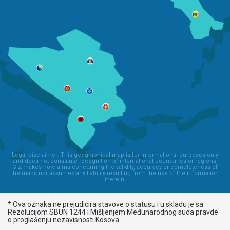
Legal disclaimer: This geographical map is for informational purposes only
and does not constitute recognition of international boundaries or regions;
GIZ makes no claims concerning the validity, accuracy or completeness of
the maps nor assumes any liability resulting from the use of the information
therein.
* Ova oznaka ne prejudicira stavove o statusu i u skladu je sa
Rezolucijom SBUN 1244 i Mišljenjem Međunarodnog suda pravde
o proglašenju nezavisnosti Kosova.