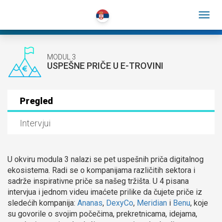
MODUL 3
USPEŠNE PRIČE U E-TROVINI
Pregled
Intervjui
U okviru modula 3 nalazi se pet uspešnih priča digitalnog
ekosistema. Radi se o kompanijama različitih sektora i
sadrže inspirativne priče sa našeg tržišta. U 4 pisana
intervjua i jednom videu imaćete prilike da čujete priče iz
sledećih kompanija:
Ananas
,
DexyCo
,
Meridian
i
Benu
, koje
su govorile o svojim počečima, prekretnicama, idejama,